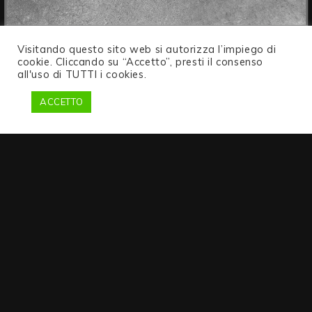
HPL GRAFITE 6014
Visitando questo sito web si autorizza l’impiego di
cookie. Cliccando su “Accetto”, presti il consenso
all'uso di TUTTI i cookies.
ACCETTO
↑